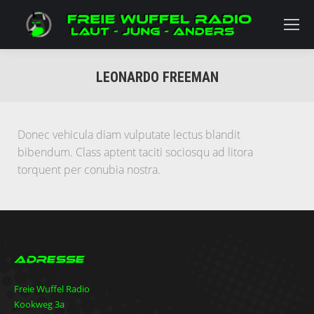
LEONARDO FREEMAN
Sie befinden sich hier:
Donec vehicula diam vulputate lectus blandit
bibendum. Class aptent taciti sociosqu ad litora
torquent per conubia nostra.
Adresse
Freie Wuffel Radio
Kookweg 3a