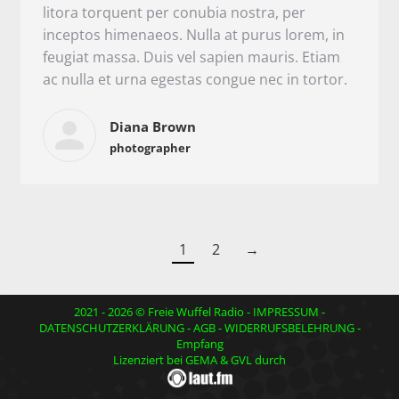
litora torquent per conubia nostra, per
inceptos himenaeos. Nulla at purus lorem, in
feugiat massa. Duis vel sapien mauris. Etiam
ac nulla et urna egestas congue nec in tortor.
Diana Brown
photographer
1
2
→
2021 - 2026 © Freie Wuffel Radio -
IMPRESSUM
-
DATENSCHUTZERKLÄRUNG
-
AGB
-
WIDERRUFSBELEHRUNG
-
Empfang
Lizenziert bei GEMA & GVL durch