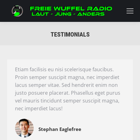
TESTIMONIALS
Sie befinden sich hier:
Etiam facilisis eu nisi scelerisque faucibus.
Proin semper suscipit magna, nec imperdiet
lacus semper vitae. Sed hendrerit enim non
justo posuere placerat. Phasellus eget purus
vel mauris tincidunt semper suscipit magna,
nec imperdiet lacus!
Stephan Eaglefree