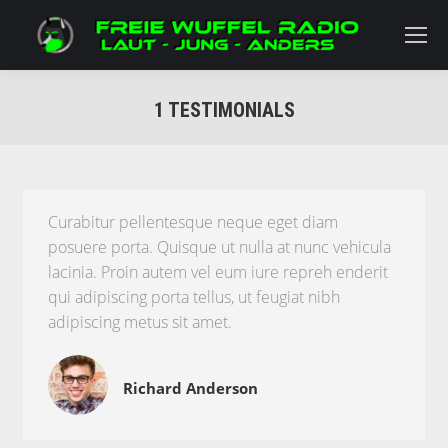
1 TESTIMONIALS
Sie befinden sich hier:
Curabitur pellentesque neque eget diam
posuere porta. Quisque ut nulla at nunc vehicula
lacinia. Proin autem vel eum iure repreh enderit
qui adipiscing porta tellus, ut feugiat nibh
adipiscing metus sit amet.
Richard Anderson