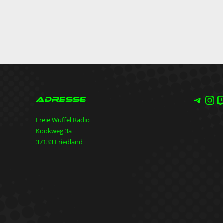
Teleg
Ins
T
Adresse
Freie Wuffel Radio
Kookweg 3a
37133 Friedland