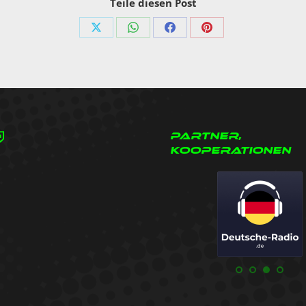
Teile diesen Post
Teilen
Teilen
Teilen
Teilen
auf
auf
auf
auf
X
WhatsApp
Facebook
Pinterest
ram
tagram
witch
Partner,
Kooperationen