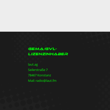
GEMA/GVL-
Lizenzinhaber
laut.ag
Seilerstraße 7
78467 Konstanz
Mail: radio@laut.fm